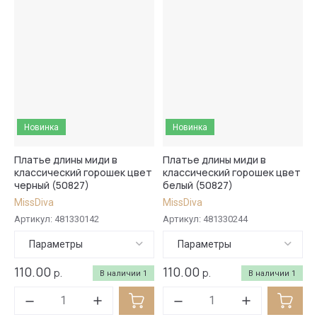
Новинка
Новинка
Платье длины миди в
Платье длины миди в
классический горошек цвет
классический горошек цвет
черный (50827)
белый (50827)
MissDiva
MissDiva
Артикул:
481330142
Артикул:
481330244
Параметры
Параметры
110.00
110.00
р.
р.
В наличии
1
В наличии
1