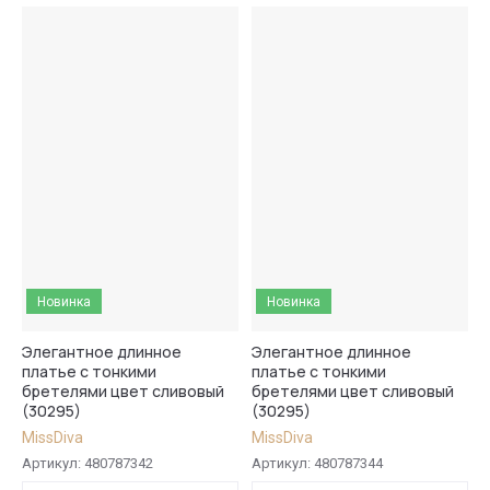
Цена - убывание
Цена - возрастание
Название - Я-А
Название - А-Я
Новинка
Новинка
Элегантное длинное
Элегантное длинное
платье с тонкими
платье с тонкими
бретелями цвет сливовый
бретелями цвет сливовый
(30295)
(30295)
MissDiva
MissDiva
Артикул:
480787342
Артикул:
480787344