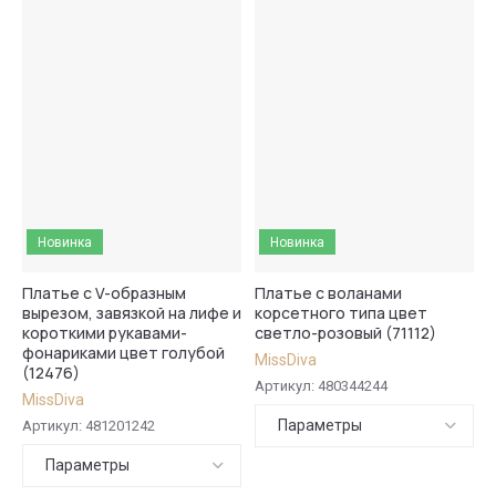
Новинка
Новинка
Платье с V-образным
Платье с воланами
вырезом, завязкой на лифе и
корсетного типа цвет
короткими рукавами-
светло-розовый (71112)
фонариками цвет голубой
MissDiva
(12476)
Артикул:
480344244
MissDiva
Параметры
Артикул:
481201242
Параметры