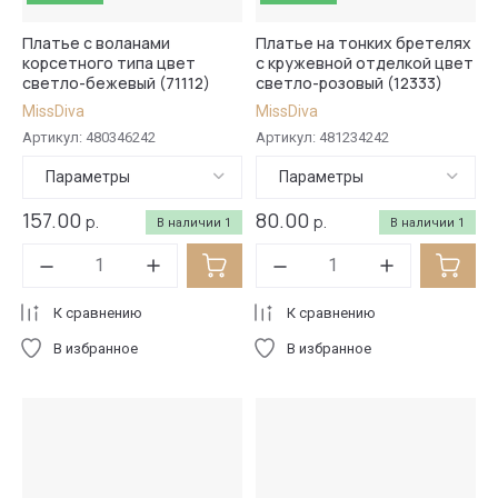
Платье с воланами
Платье на тонких бретелях
корсетного типа цвет
с кружевной отделкой цвет
светло-бежевый (71112)
светло-розовый (12333)
MissDiva
MissDiva
Артикул:
480346242
Артикул:
481234242
Параметры
Параметры
157.00
80.00
р.
р.
В наличии
1
В наличии
1
К сравнению
К сравнению
В избранное
В избранное