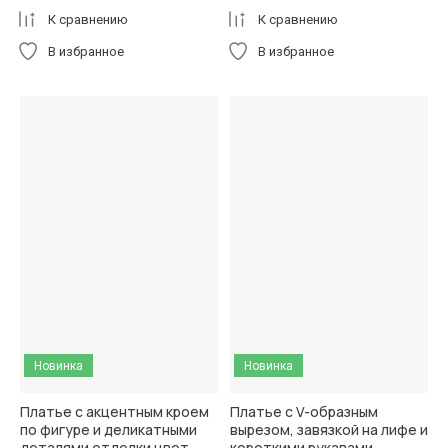
К сравнению
К сравнению
В избранное
В избранное
Новинка
Новинка
Платье с акцентным кроем
Платье с V-образным
по фигуре и деликатными
вырезом, завязкой на лифе и
деталями отделки цвет
короткими рукавами-