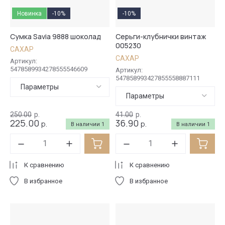
Новинка
-10%
-10%
Сумка Savia 9888 шоколад
Серьги-клубнички винтаж
005230
САХАР
САХАР
Артикул:
5478589934278555546609
Артикул:
547858993427855558887111
Параметры
Параметры
250.00
р.
41.00
р.
225.00
36.90
р.
р.
В наличии
1
В наличии
1
К сравнению
К сравнению
В избранное
В избранное