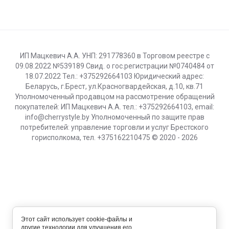
ИП Мацкевич А.А. УНП: 291778360 в Торговом реестре с
09.08.2022 №539189 Свид. о гос.регистрации №0740484 от
18.07.2022 Тел.: +375292664103 Юридический адрес:
Беларусь, г.Брест, ул.Красногвардейская, д.10, кв.71
Уполномоченный продавцом на рассмотрение обращений
покупателей: ИП Мацкевич А.А. тел.: +375292664103, email:
info@cherrystyle.by Уполномоченный по защите прав
потребителей: управление торговли и услуг Брестского
горисполкома, тел. +375162210475 © 2020 - 2026
Этот сайт использует cookie-файлы и
другие технологии для улучшения его