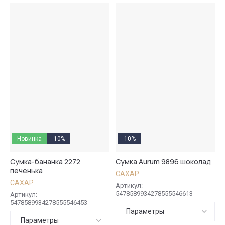
Цена - убывание
Цена - возрастание
Название - Я-А
Название - А-Я
Новинка
-10%
-10%
Сумка-бананка 2272
Сумка Aurum 9896 шоколад
печенька
САХАР
САХАР
Артикул:
5478589934278555546613
Артикул:
5478589934278555546453
Параметры
Параметры