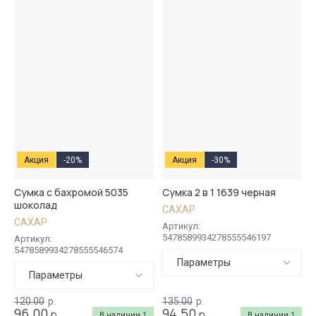
Акция
-20%
Акция
-30%
Сумка с бахромой 5035
Сумка 2 в 1 1639 черная
шоколад
САХАР
САХАР
Артикул:
5478589934278555546197
Артикул:
5478589934278555546574
Параметры
Параметры
120.00
р.
135.00
р.
96.00
94.50
р.
р.
В наличии
1
В наличии
1