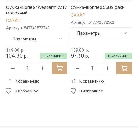
Сумка-шопер "Western" 2317
Сумка-шоппер 5509 Хаки
молочный
САХАР
САХАР
Артикул:
547742572562
Артикул:
547742572742
Параметры
Параметры
149.00
р.
139.00
р.
104.30
97.30
р.
р.
В наличии
2
В наличии
1
К сравнению
К сравнению
В избранное
В избранное