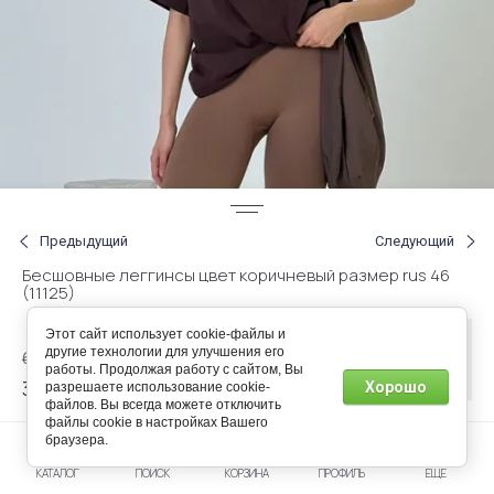
Предыдущий
Следующий
Бесшовные леггинсы цвет коричневый размер rus 46
(11125)
Этот сайт использует cookie-файлы и
Нет в
другие технологии для улучшения его
61.00
р.
наличии
работы. Продолжая работу с сайтом, Вы
36.60
Хорошо
разрешаете использование cookie-
р.
файлов. Вы всегда можете отключить
файлы cookie в настройках Вашего
браузера.
Артикул:
330016346
КАТАЛОГ
ПОИСК
КОРЗИНА
ПРОФИЛЬ
ЕЩЕ