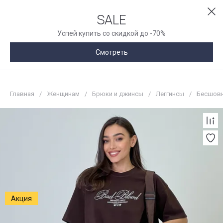
SALE
Успей купить со скидкой до -70%
Смотреть
Главная
/
Женщинам
/
Брюки и джинсы
/
Леггинсы
/
Бесшовн
Акция