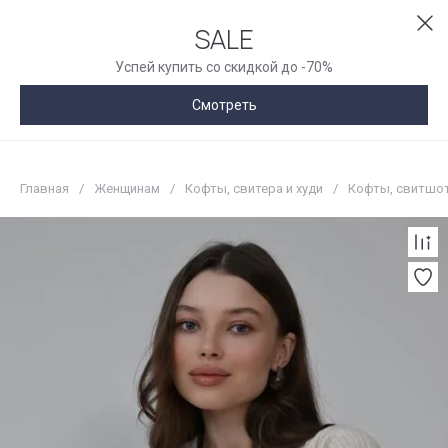
SALE
Успей купить со скидкой до -70%
Смотреть
Главная
/
Женщинам
/
Кофты, свитера и худи
/
Кофты, свитшо