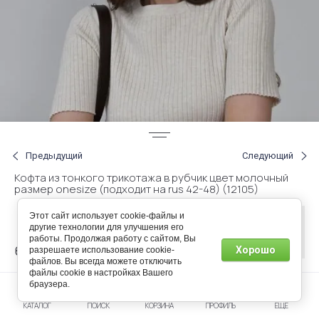
Предыдущий
Следующий
Кофта из тонкого трикотажа в рубчик цвет молочный
размер onesize (подходит на rus 42-48) (12105)
Этот сайт использует cookie-файлы и
Нет в
другие технологии для улучшения его
наличии
работы. Продолжая работу с сайтом, Вы
60.00
Хорошо
разрешаете использование cookie-
р.
файлов. Вы всегда можете отключить
файлы cookie в настройках Вашего
браузера.
Артикул:
2024664
КАТАЛОГ
ПОИСК
КОРЗИНА
ПРОФИЛЬ
ЕЩЕ