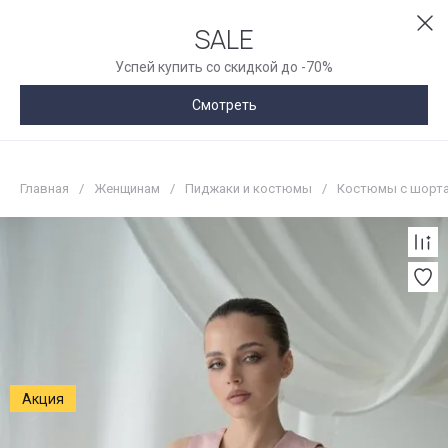
SALE
Успей купить со скидкой до -70%
Смотреть
Главная
/
Женщинам
/
Пиджаки и костюмы
/
Костюмы с шорт
Акция