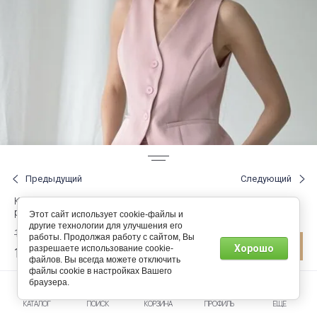
Предыдущий
Следующий
Костюм двойка жилет и шорты цвет светло-розовый
размер rus 42 (50798)
Этот сайт использует cookie-файлы и
другие технологии для улучшения его
125.00
р.
работы. Продолжая работу с сайтом, Вы
Хорошо
разрешаете использование cookie-
100.00
р.
файлов. Вы всегда можете отключить
файлы cookie в настройках Вашего
браузера.
В наличии
1
КАТАЛОГ
ПОИСК
КОРЗИНА
ПРОФИЛЬ
ЕЩЕ