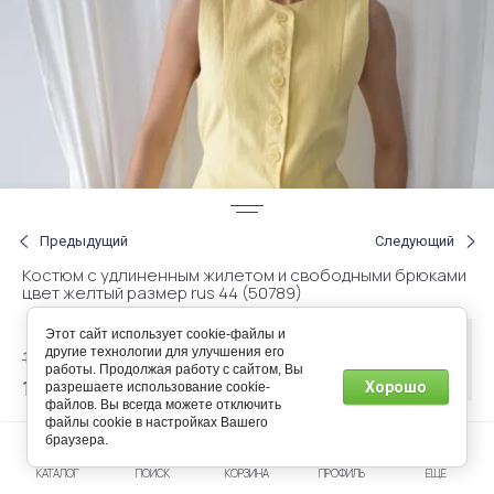
Предыдущий
Следующий
Костюм с удлиненным жилетом и свободными брюками
цвет желтый размер rus 44 (50789)
Этот сайт использует cookie-файлы и
Нет в
другие технологии для улучшения его
160.00
р.
наличии
работы. Продолжая работу с сайтом, Вы
144.00
Хорошо
разрешаете использование cookie-
р.
файлов. Вы всегда можете отключить
файлы cookie в настройках Вашего
браузера.
Артикул:
471028144
КАТАЛОГ
ПОИСК
КОРЗИНА
ПРОФИЛЬ
ЕЩЕ