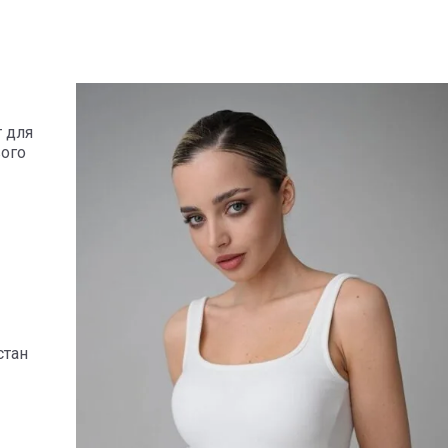
 для
вого
стан