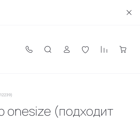
акты
Оплата
Карта сайта
Условия соглашения
12239)
 onesize (подходит