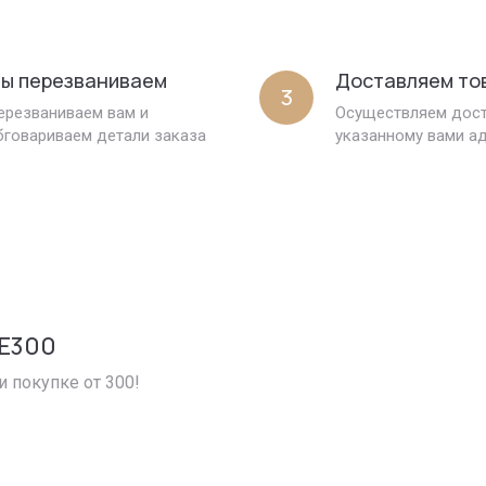
ы перезваниваем
Доставляем то
3
ерезваниваем вам и
Осуществляем дост
бговариваем детали заказа
указанному вами а
E300
и покупке от 300!