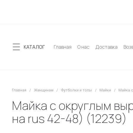
КАТАЛОГ
Главная
О нас
Доставка
Воз
Главная
/
Женщинам
/
Футболки и топы
/
Майки
/
Майка с
Майка с округлым выр
на rus 42-48) (12239)