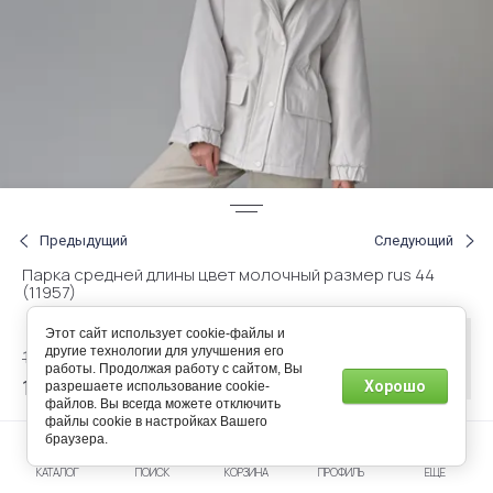
Предыдущий
Следующий
Парка средней длины цвет молочный размер rus 44
(11957)
Этот сайт использует cookie-файлы и
Нет в
другие технологии для улучшения его
190.00
р.
наличии
работы. Продолжая работу с сайтом, Вы
114.00
Хорошо
разрешаете использование cookie-
р.
файлов. Вы всегда можете отключить
файлы cookie в настройках Вашего
браузера.
Артикул:
110556444
КАТАЛОГ
ПОИСК
КОРЗИНА
ПРОФИЛЬ
ЕЩЕ