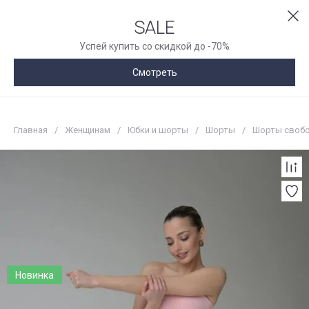
SALE
Успей купить со скидкой до -70%
Смотреть
Главная
/
Женщинам
/
Юбки и шорты
/
Шорты
/
Шорты свобод
Новинка