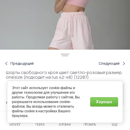
Предыдущий
Следующий
Шорты свободного кроя цвет светло-розовый размер
onesize (подходит на rus 42-48) (12287)
Этот сайт использует cookie-файлы и
Нет в
другие технологии для улучшения его
наличии
работы. Продолжая работу с сайтом, Вы
40.00
Хорошо
разрешаете использование cookie-
р.
файлов. Вы всегда можете отключить
файлы cookie в настройках Вашего
браузера.
Артикул:
3503542
КАТАЛОГ
ПОИСК
КОРЗИНА
ПРОФИЛЬ
ЕЩЕ