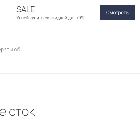
SALE
Смотреть
Успей купить со скидкой до -70%
врат и обмен
Как совершить покупку
Рассрочка
Конт
е сток