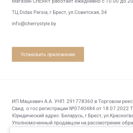
Магазин CHERRY работает ежедневно с 10.00 до 20
ТЦ Didas Persia, г.Брест, ул.Советская, 34
info@cherrystyle.by
Установить приложение
ИП Мацкевич А.А. УНП: 291778360 в Торговом рее
Свид. о гос.регистрации №0740484 от 18.07.2022 
Юридический адрес: Беларусь, г.Брест, ул.Красногва
Уполномоченный продавцом на рассмотрение обра
Мацкевич А.А. тел.: +375292664103, email: info@cher