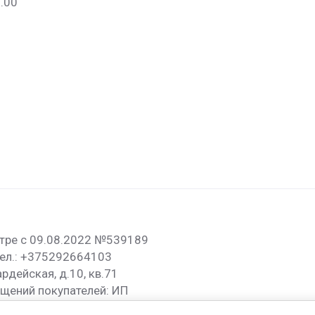
.00
стре с 09.08.2022 №539189
Тел.: +375292664103
рдейская, д.10, кв.71
щений покупателей: ИП
rystyle.by