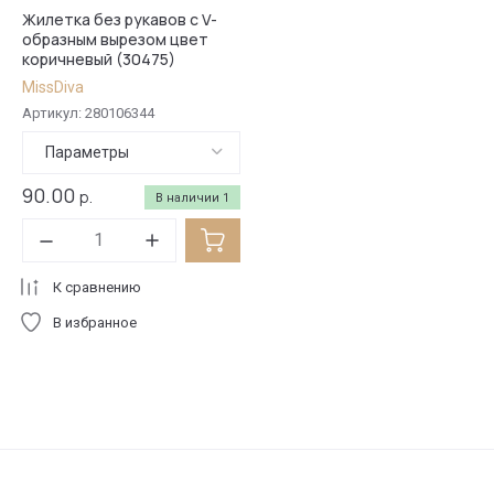
Жилетка без рукавов с V-
образным вырезом цвет
коричневый (30475)
MissDiva
Артикул:
280106344
Параметры
90.00
р.
В наличии
1
К сравнению
В избранное