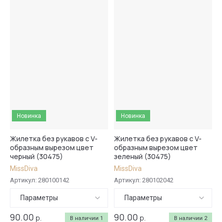
Название - Я-А
Название - А-Я
Новинка
Новинка
Жилетка без рукавов с V-
Жилетка без рукавов с V-
образным вырезом цвет
образным вырезом цвет
черный (30475)
зеленый (30475)
MissDiva
MissDiva
Артикул:
280100142
Артикул:
280102042
Параметры
Параметры
90.00
90.00
р.
р.
В наличии
1
В наличии
2