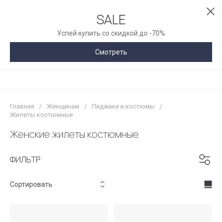
SALE
Успей купить со скидкой до -70%
Смотреть
Главная
/
Женщинам
/
Пиджаки и костюмы
/
Жилеты костюмные
Женские жилеты костюмные
ФИЛЬТР
Сортировать
Цена - убывание
Цена - возрастание