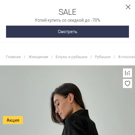
SALE
Успей купить со скидкой до -70%
Смотреть
Главная
/
Женщинам
/
Блузы и рубашки
/
Рубашки
/
Атласная
Акция