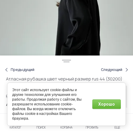
Предыдущий
Следующий
Атласная рубашка цвет черный размер rus 44 (30200)
Этот сайт использует cookie-файлы и
Нет в
другие технологии для улучшения его
97.00
р.
наличии
работы. Продолжая работу с сайтом, Вы
48.50
Хорошо
разрешаете использование cookie-
р.
файлов. Вы всегда можете отключить
файлы cookie в настройках Вашего
браузера.
Артикул:
270930144
КАТАЛОГ
ПОИСК
КОРЗИНА
ПРОФИЛЬ
ЕЩЕ