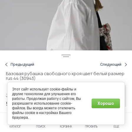
Предыдущий
Следующий
Базовая рубашка свободного кроя цвет белый размер
rus 44 (30943)
Этот сайт использует cookie-файлы и
Нет в
другие технологии для улучшения его
70.00
р.
наличии
работы. Продолжая работу с сайтом, Вы
56.00
Хорошо
разрешаете использование cookie-
р.
файлов. Вы всегда можете отключить
файлы cookie в настройках Вашего
браузера.
Артикул:
271330244
КАТАЛОГ
ПОИСК
КОРЗИНА
ПРОФИЛЬ
ЕЩЕ