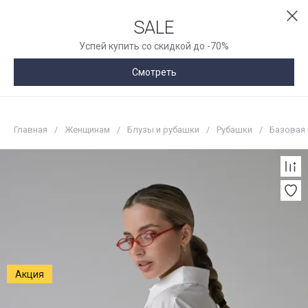
SALE
Успей купить со скидкой до -70%
Смотреть
Главная
/
Женщинам
/
Блузы и рубашки
/
Рубашки
/
Базовая 
Акция