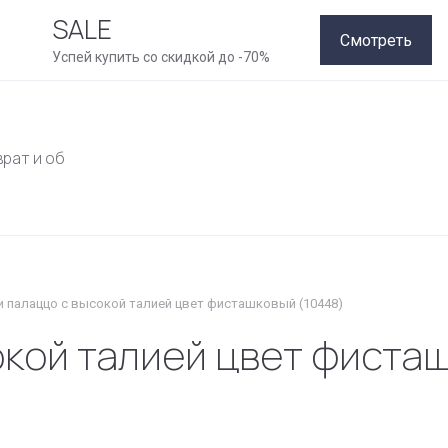
SALE
Смотреть
Успей купить со скидкой до -70%
врат и обмен
Как совершить покупку
Рассрочка
Конт
 палаццо с высокой талией цвет фисташковый (10448)
кой талией цвет фисташ