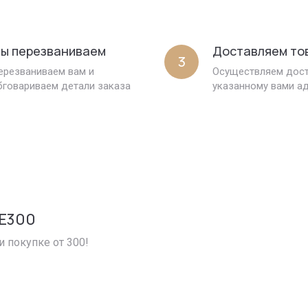
ы перезваниваем
Доставляем то
3
ерезваниваем вам и
Осуществляем дост
бговариваем детали заказа
указанному вами а
E300
и покупке от 300!