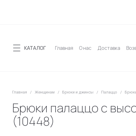
КАТАЛОГ
Главная
О нас
Доставка
Воз
Главная
/
Женщинам
/
Брюки и джинсы
/
Палаццо
/
Брюки
Брюки палаццо с высо
(10448)