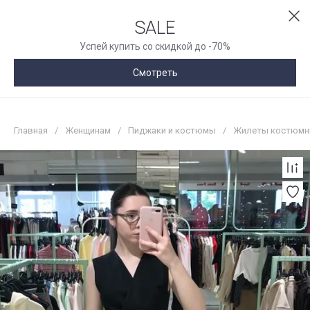
SALE
Успей купить со скидкой до -70%
Смотреть
Главная
/
Женщинам
/
Пиджаки и костюмы
/
Жилеты костюм