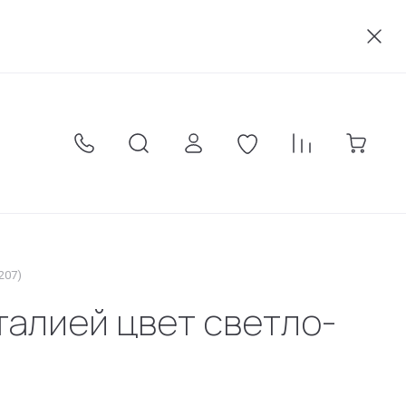
акты
Оплата
Карта сайта
Условия соглашения
207)
талией цвет светло-