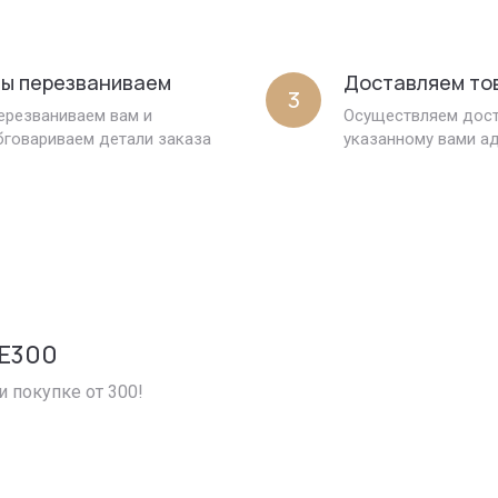
ы перезваниваем
Доставляем то
3
ерезваниваем вам и
Осуществляем дост
бговариваем детали заказа
указанному вами а
E300
и покупке от 300!