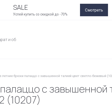
SALE
Смотреть
Успей купить со скидкой до -70%
врат и обмен
Как совершить покупку
Рассрочка
Конт
е летние брюки палаццо с завышенной талией цвет светло-бежевый (10
 палаццо с завышенной 
2 (10207)