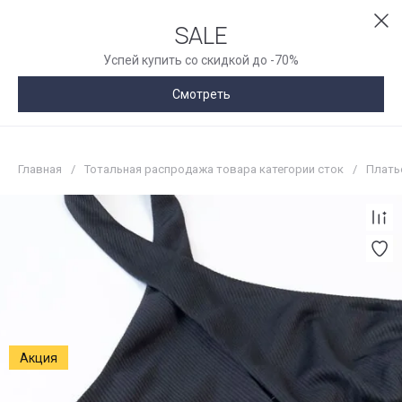
SALE
Успей купить со скидкой до -70%
Смотреть
Главная
/
Тотальная распродажа товара категории сток
/
Плать
Акция