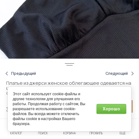
Предыдущий
Следующий
Платье из джерси женское облегающее одевается на
шею, вырез под грудью, прямой низ сзади. Подкладка
сверху цвет черный размер eur M (rus 46-48) H&M
Этот сайт использует cookie-файлы и
другие технологии для улучшения его
работы. Продолжая работу с сайтом, Вы
32.50
Хорошо
разрешаете использование cookie-
р.
файлов. Вы всегда можете отключить
файлы cookie в настройках Вашего
браузера.
В наличии
1
КАТАЛОГ
ПОИСК
КОРЗИНА
ПРОФИЛЬ
ЕЩЕ