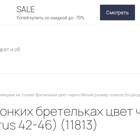
SALE
Смотреть
Успей купить со скидкой до -70%
врат и обмен
Как совершить покупку
Рассрочка
Конт
говицами на тонких бретельках цвет черно-белый размер onesize (подходит
тонких бретельках цвет
us 42-46) (11813)