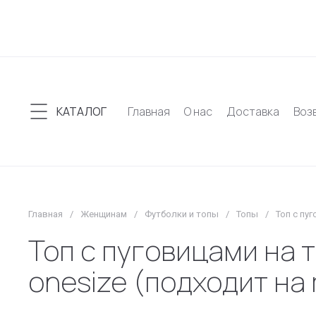
КАТАЛОГ
Главная
О нас
Доставка
Воз
Главная
/
Женщинам
/
Футболки и топы
/
Топы
/
Топ с пу
Топ с пуговицами на 
onesize (подходит на r