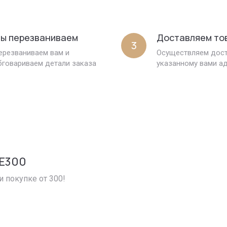
ы перезваниваем
Доставляем то
3
ерезваниваем вам и
Осуществляем дост
бговариваем детали заказа
указанному вами а
E300
и покупке от 300!