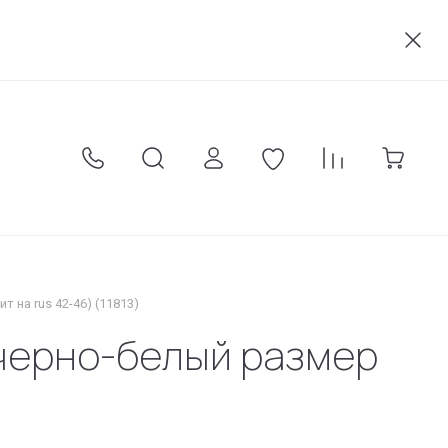
акты
Оплата
Карта сайта
Условия соглашения
 на rus 42-46) (11813)
 черно-белый размер